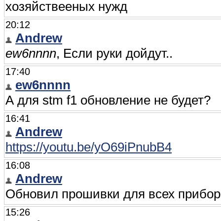
хозяйствееных нужд
20:12
Andrew
ew6nnnn
, Если руки дойдут..
17:40
ew6nnnn
А для stm f1 обновление не будет?
16:41
Andrew
https://youtu.be/yO69iPnubB4
16:08
Andrew
Обновил прошивки для всех прибор
15:26