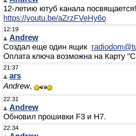
12-летию ютуб канала посвящается
https://youtu.be/aZrzFVeHy6o
12:19
Andrew
Создал еще один ящик
radiodom@tu
Оплата ключа возможна на Карту 
21:37
ars
Andrew
,
22:31
Andrew
Обновил прошивки F3 и Н7.
22:34