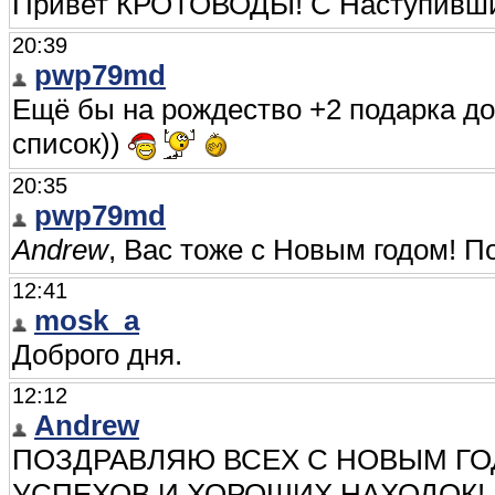
Привет КРОТОВОДЫ! С Наступившим
20:39
pwp79md
Ещё бы на рождество +2 подарка до
список))
20:35
pwp79md
Andrew
, Вас тоже с Новым годом! П
12:41
mosk_a
Доброго дня.
12:12
Andrew
ПОЗДРАВЛЯЮ ВСЕХ С НОВЫМ ГО
УСПЕХОВ И ХОРОШИХ НАХОДОК! 