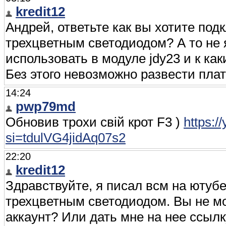
kredit12
Андрей, ответьте как вы хотите по
трехцветным светодиодом? А то не 
использовать в модуле jdy23 и к ка
Без этого невозможно развести пла
14:24
pwp79md
Обновив трохи свій крот F3 )
https:
si=tdulVG4jidAq07s2
22:20
kredit12
Здравствуйте, я писал всм на ютубе
трехцветным светодиодом. Вы не мо
аккаунт? Или дать мне на нее ссылк