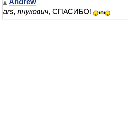
Andrew
ars
,
янукович
, СПАСИБО!