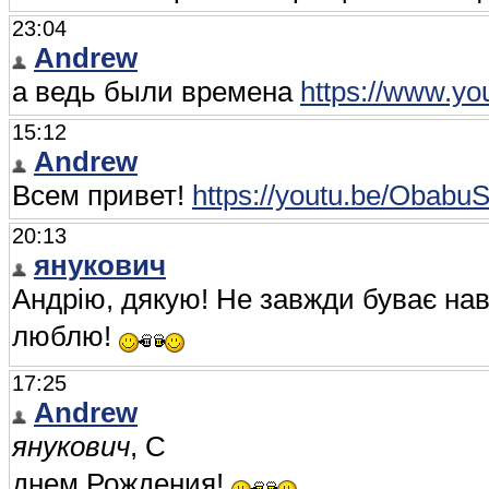
23:04
Andrew
а ведь были времена
https://www.
15:12
Andrew
Всем привет!
https://youtu.be/Obab
20:13
янукович
Андрію, дякую! Не завжди буває наві
люблю!
17:25
Andrew
янукович
, С
днем Рождения!