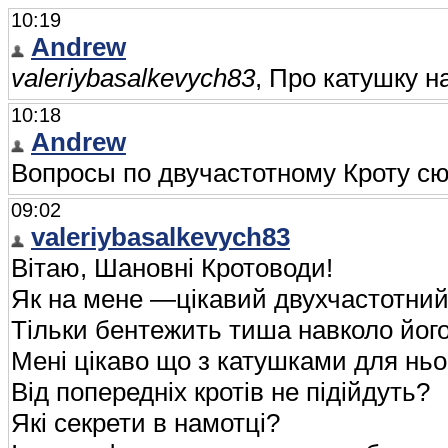
10:19
Andrew
valeriybasalkevych83
, Про катушку н
10:18
Andrew
Вопросы по двучастотному Кроту с
09:02
valeriybasalkevych83
Вітаю, Шановні Кротоводи!
Як на мене —цікавий двухчастотний
Тільки бентежить тиша навколо його
Мені цікаво що з катушками для ньо
Від попередніх кротів не підійдуть?
Які секрети в намотці?