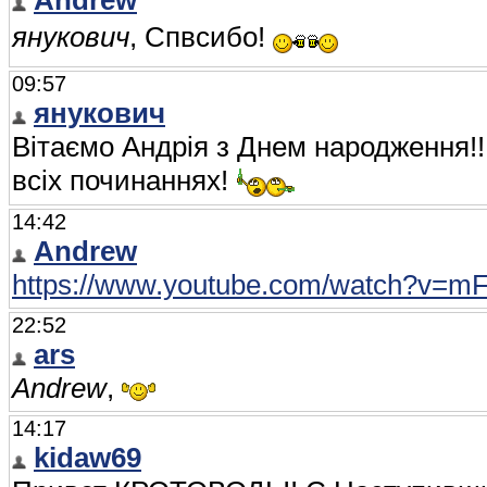
Andrew
янукович
, Cпвсибо!
09:57
янукович
Вітаємо Андрія з Днем народження!!
всіх починаннях!
14:42
Andrew
https://www.youtube.com/watch?v
22:52
ars
Andrew
,
14:17
kidaw69