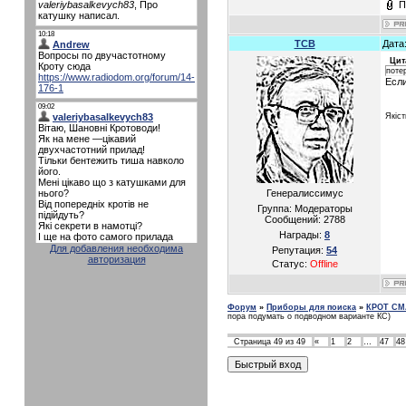
П
TCB
Дата
Цит
поте
Если
Якіст
Генералиссимус
Группа: Модераторы
Сообщений:
2788
Награды:
8
Для добавления необходима
Репутация:
54
авторизация
Статус:
Offline
Форум
»
Приборы для поиска
»
КРОТ СМ
пора подумать о подводном варианте КС)
Страница
49
из
49
«
1
2
…
47
48