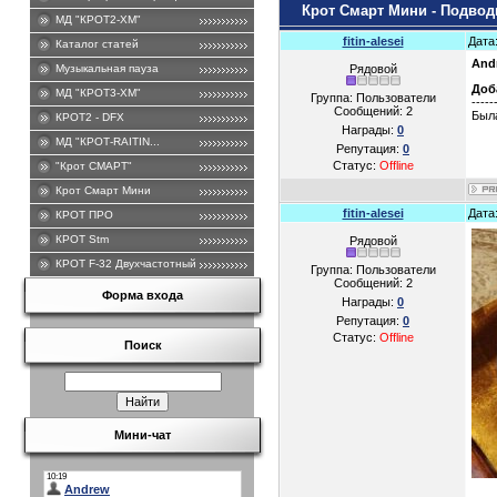
Крот Смарт Мини - Подво
МД "КРОТ2-ХМ"
fitin-alesei
Дата
Каталог статей
And
Музыкальная пауза
Рядовой
Доб
МД "КРОТ3-ХМ"
Группа: Пользователи
-----
Сообщений:
2
Была
КРОТ2 - DFХ
Награды:
0
МД "КРОТ-RAITIN...
Репутация:
0
Статус:
Offline
"Крот СМАРТ"
Крот Смарт Мини
fitin-alesei
Дата
КРОТ ПРО
КРОТ Stm
Рядовой
КРОТ F-32 Двухчастотный .
Группа: Пользователи
Сообщений:
2
Форма входа
Награды:
0
Репутация:
0
Статус:
Offline
Поиск
Мини-чат