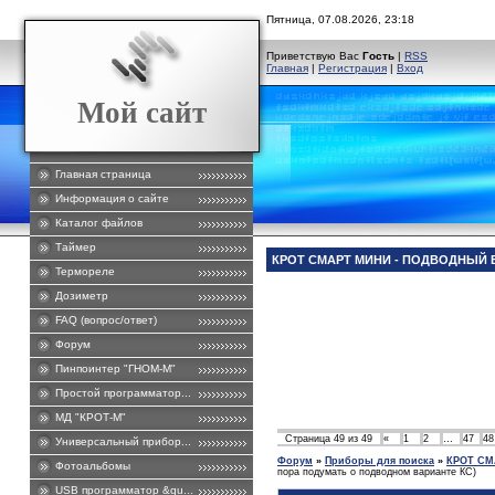
Пятница, 07.08.2026, 23:18
Приветствую Вас
Гость
|
RSS
Главная
|
Регистрация
|
Вход
Мой сайт
Главная страница
Информация о сайте
Каталог файлов
Таймер
КРОТ СМАРТ МИНИ - ПОДВОДНЫЙ В
Термореле
Дозиметр
FAQ (вопрос/ответ)
Форум
Пинпоинтер "ГНОМ-М"
Простой программатор...
МД "КРОТ-М"
Страница
49
из
49
«
1
2
…
47
48
Универсальный прибор...
Форум
»
Приборы для поиска
»
КРОТ СМ
Фотоальбомы
пора подумать о подводном варианте КС)
USB программатор &qu...