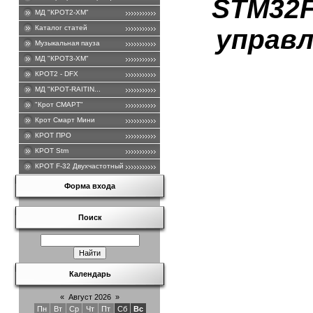
STM32F
МД "КРОТ2-ХМ"
Каталог статей
управл
Музыкальная пауза
МД "КРОТ3-ХМ"
КРОТ2 - DFХ
МД "КРОТ-RAITIN...
"Крот СМАРТ"
Крот Смарт Мини
КРОТ ПРО
КРОТ Stm
КРОТ F-32 Двухчастотный .
Форма входа
Поиск
Календарь
«
Август 2026
»
Пн
Вт
Ср
Чт
Пт
Сб
Вс