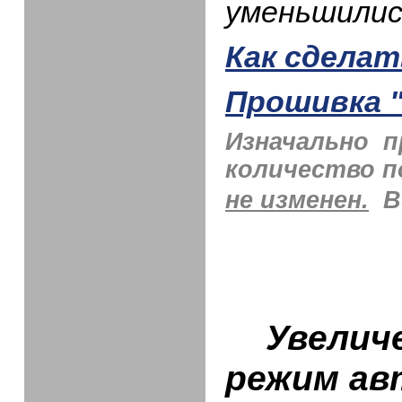
уменьшилис
Как сдела
Прошивка 
Изначально п
количество п
не изменен.
В
Увеличен
режим ав