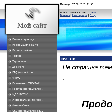
Пятница, 07.08.2026, 11:33
Приветствую Вас
Гость
|
RSS
Главная
|
Регистрация
|
Вход
Мой сайт
Главная страница
Информация о сайте
Каталог файлов
Таймер
КРОТ STM
Термореле
Не страшна темн
Дозиметр
FAQ (вопрос/ответ)
.
Форум
Пинпоинтер "ГНОМ-М"
Простой программатор...
МД "КРОТ-М"
Универсальный прибор...
Продо
Фотоальбомы
USB программатор &qu...