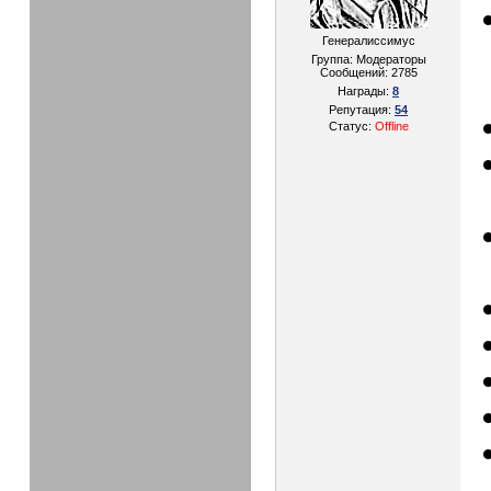
Генералиссимус
Группа: Модераторы
Сообщений:
2785
Награды:
8
Репутация:
54
Статус:
Offline