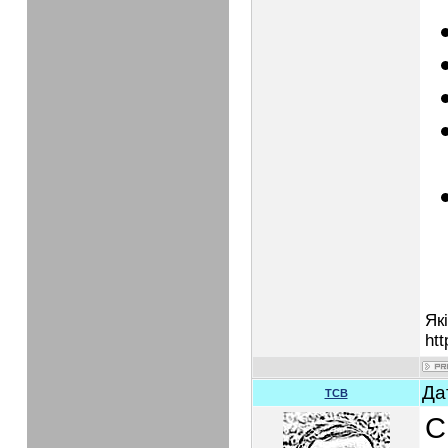
Як
htt
Да
TCB
С