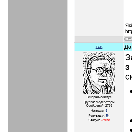
Як
htt
Да
TCB
З
з
с
Генералиссимус
Группа: Модераторы
Сообщений:
2785
Награды:
8
Репутация:
54
Статус:
Offline