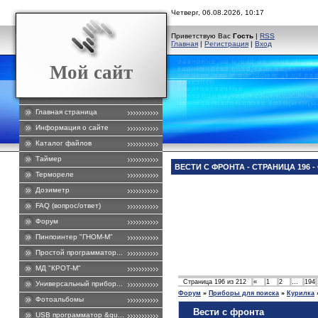
Четверг, 06.08.2026, 10:17
Приветствую Вас
Гость
|
RSS
Главная
|
Регистрация
|
Вход
Мой сайт
Главная страница
Информация о сайте
Каталог файлов
Таймер
ВЕСТИ С ФРОНТА - СТРАНИЦА 196 
Термореле
Дозиметр
FAQ (вопрос/ответ)
Форум
Пинпоинтер "ГНОМ-М"
Простой программатор...
МД "КРОТ-М"
Страница
196
из
212
«
1
2
…
194
Универсальный прибор...
Форум
»
Приборы для поиска
»
Курилка
Фотоальбомы
Вести с фронта
USB программатор &qu...