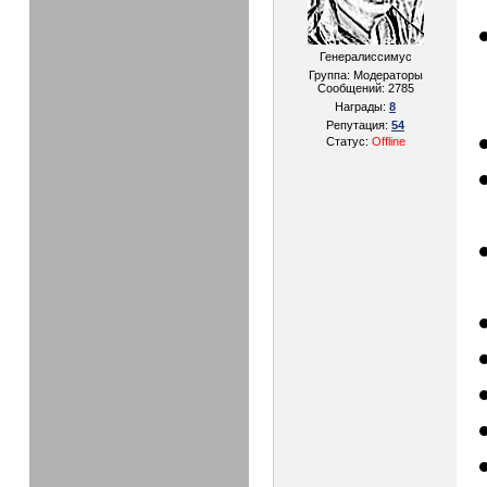
Генералиссимус
Группа: Модераторы
Сообщений:
2785
Награды:
8
Репутация:
54
Статус:
Offline