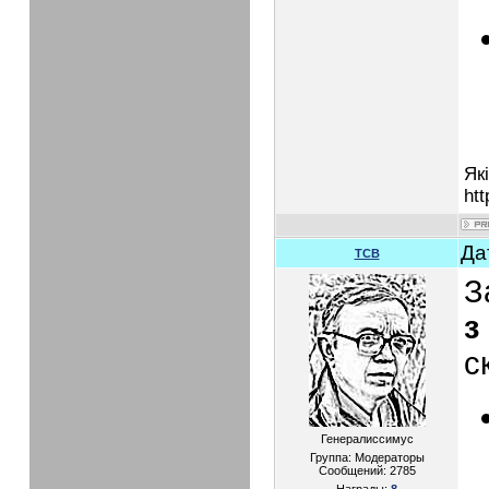
Як
htt
Да
TCB
З
з
с
Генералиссимус
Группа: Модераторы
Сообщений:
2785