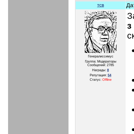
Да
TCB
З
з
с
Генералиссимус
Группа: Модераторы
Сообщений:
2785
Награды:
8
Репутация:
54
Статус:
Offline