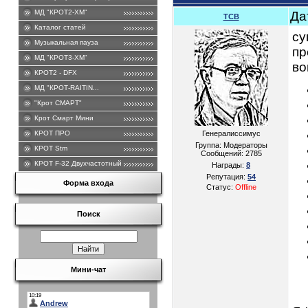
МД "КРОТ2-ХМ"
Да
TCB
Каталог статей
су
Музыкальная пауза
пр
МД "КРОТ3-ХМ"
во
КРОТ2 - DFХ
МД "КРОТ-RAITIN...
"Крот СМАРТ"
Крот Смарт Мини
КРОТ ПРО
Генералиссимус
Группа: Модераторы
КРОТ Stm
Сообщений:
2785
КРОТ F-32 Двухчастотный .
Награды:
8
Репутация:
54
Форма входа
Статус:
Offline
Поиск
Мини-чат