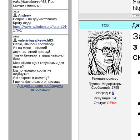
Як
htt
Да
TCB
З
з
с
Генералиссимус
Группа: Модераторы
Для добавления необходима
Сообщений:
2785
авторизация
Награды:
8
Репутация:
54
Статус:
Offline