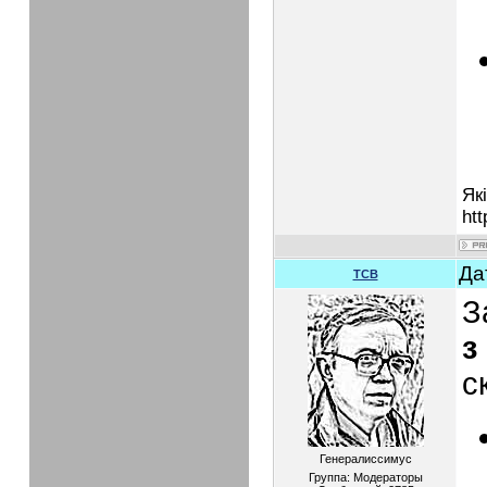
Як
htt
Да
TCB
З
з
с
Генералиссимус
Группа: Модераторы