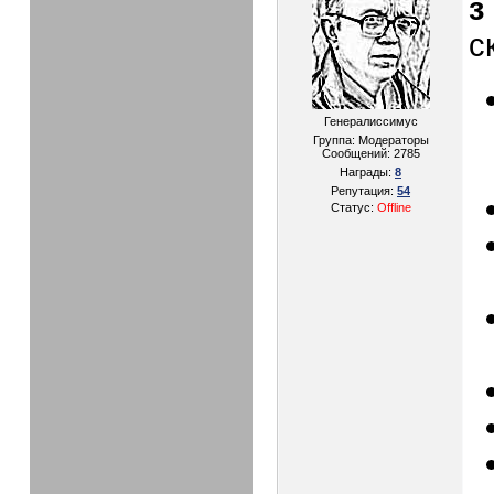
з
с
Генералиссимус
Группа: Модераторы
Сообщений:
2785
Награды:
8
Репутация:
54
Статус:
Offline