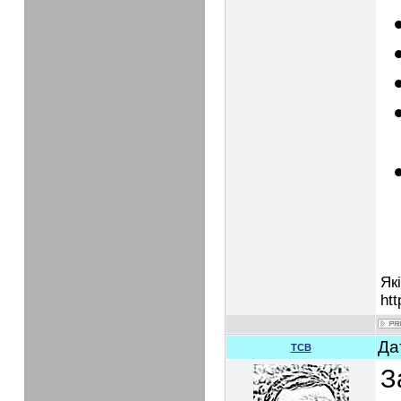
Як
htt
Да
TCB
З