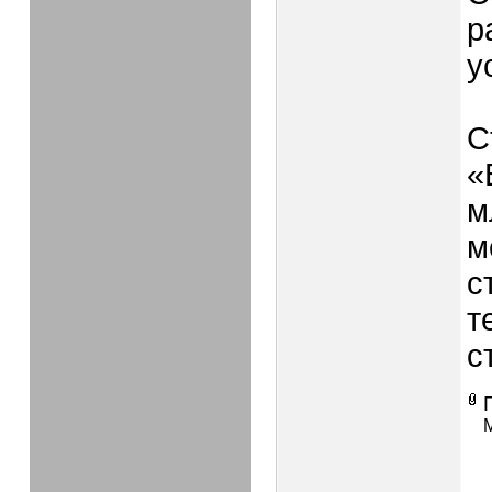
р
у
С
«
м
м
с
т
с