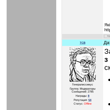
Як
htt
Да
TCB
З
з
с
Генералиссимус
Группа: Модераторы
Сообщений:
2785
Награды:
8
Репутация:
54
Статус:
Offline