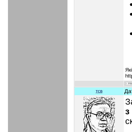
Як
htt
Да
TCB
З
з
с