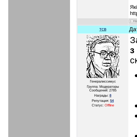
Як
htt
Да
TCB
З
з
с
Генералиссимус
Группа: Модераторы
Сообщений:
2785
Награды:
8
Репутация:
54
Статус:
Offline