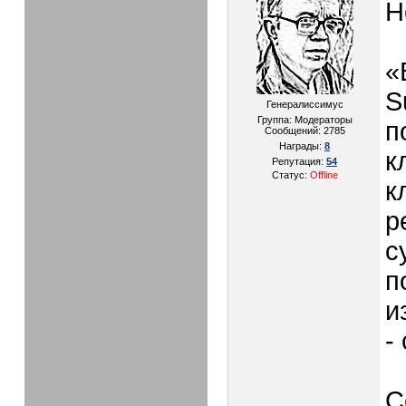
Н
«
S
Генералиссимус
Группа: Модераторы
п
Сообщений:
2785
Награды:
8
к
Репутация:
54
Статус:
Offline
к
р
с
п
и
-
С