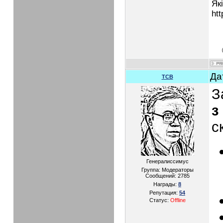
Як
htt
Да
TCB
З
з
с
Генералиссимус
Группа: Модераторы
Сообщений:
2785
Награды:
8
Репутация:
54
Статус:
Offline