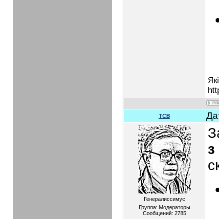
Як
htt
Да
TCB
З
з
с
Генералиссимус
Группа: Модераторы
Сообщений:
2785