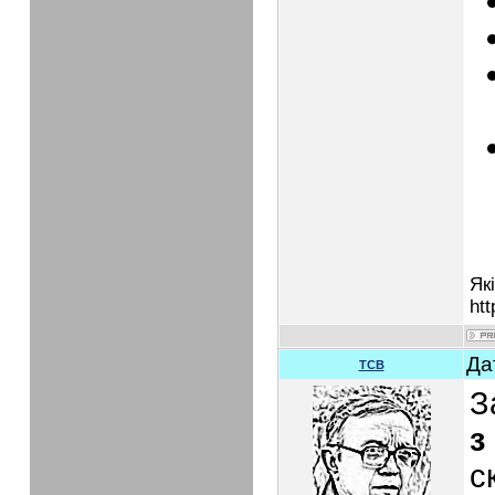
Як
htt
Да
TCB
З
з
с