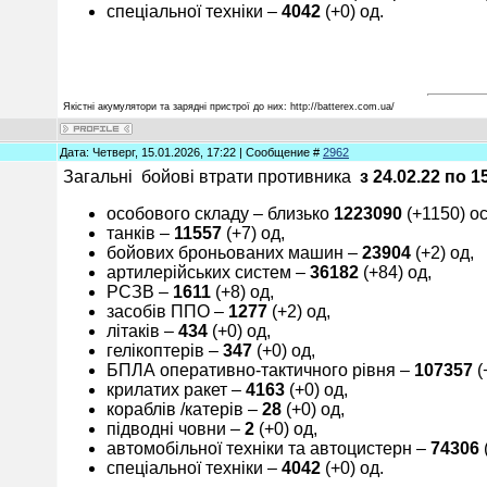
спеціальної техніки ‒
40
42
(+0) од.
Якістні акумулятори та зарядні пристрої до них: http://batterex.com.ua/
Дата: Четверг, 15.01.2026, 17:22 | Сообщение #
2962
Загальні бойові втрати противника
з 24.02.22 по
1
особового складу ‒ близько
1
2
23090
(+1150) ос
танків ‒
11
55
7
(+7) од,
бойових броньованих машин ‒
23
90
4
(+2) од,
артилерійських систем –
3
6
182
(+84) од,
РСЗВ –
1
6
11
(+8) од,
засобів ППО ‒
12
77
(+2) од,
літаків –
4
3
4
(+0) од,
гелікоптерів –
347
(+0) од,
БПЛА оперативно-тактичного рівня –
10
7357
(
крилатих ракет ‒
4
163
(+0) од,
кораблів /катерів ‒
28
(+0) од,
підводні човни –
2
(+0) од,
автомобільної техніки та автоцистерн –
7
4
306
спеціальної техніки ‒
40
42
(+0) од.