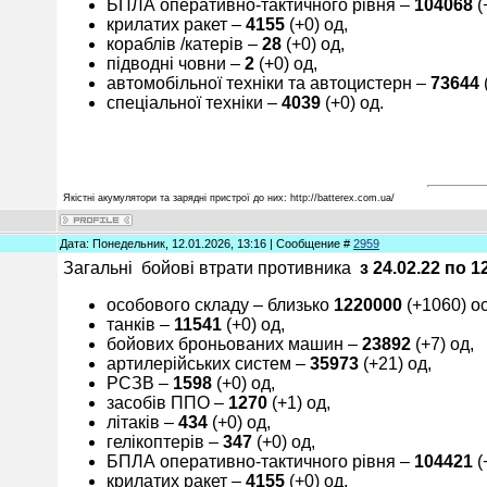
БПЛА оперативно-тактичного рівня –
10
4068
(
крилатих ракет ‒
4
1
55
(+0) од,
кораблів /катерів ‒
28
(+0) од,
підводні човни –
2
(+0) од,
автомобільної техніки та автоцистерн –
7
3
644
спеціальної техніки ‒
40
39
(+0) од.
Якістні акумулятори та зарядні пристрої до них: http://batterex.com.ua/
Дата: Понедельник, 12.01.2026, 13:16 | Сообщение #
2959
Загальні бойові втрати противника
з 24.02.22 по
1
особового складу ‒ близько
1
2
20000
(+1060) ос
танків ‒
11
5
41
(+0) од,
бойових броньованих машин ‒
23
8
92
(+7) од,
артилерійських систем –
3
5
973
(+21) од,
РСЗВ –
1
5
9
8
(+0) од,
засобів ППО ‒
12
70
(+1) од,
літаків –
4
3
4
(+0) од,
гелікоптерів –
347
(+0) од,
БПЛА оперативно-тактичного рівня –
10
4421
(
крилатих ракет ‒
4
1
55
(+0) од,