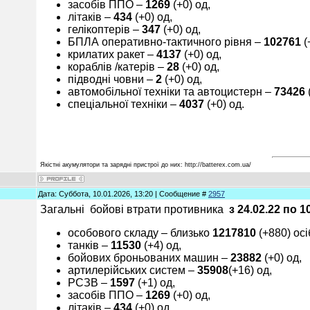
засобів ППО ‒
12
6
9
(+0) од,
літаків –
4
3
4
(+0) од,
гелікоптерів –
347
(+0) од,
БПЛА оперативно-тактичного рівня –
10
2761
(
крилатих ракет ‒
4
137
(+0) од,
кораблів /катерів ‒
28
(+0) од,
підводні човни –
2
(+0) од,
автомобільної техніки та автоцистерн –
7
3
426
спеціальної техніки ‒
40
3
7
(+0) од.
Якістні акумулятори та зарядні пристрої до них: http://batterex.com.ua/
Дата: Суббота, 10.01.2026, 13:20 | Сообщение #
2957
Загальні бойові втрати противника
з 24.02.22 по
1
особового складу ‒ близько
1
21
7810
(+880) осі
танків ‒
11
5
30
(+4) од,
бойових броньованих машин ‒
23
8
82
(+0) од,
артилерійських систем –
3
5
908
(+16) од,
РСЗВ –
1
5
9
7
(+1) од,
засобів ППО ‒
12
6
9
(+0) од,
літаків –
4
3
4
(+0) од,