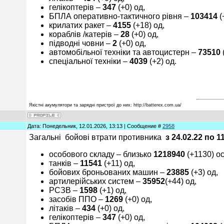
гелікоптерів –
347
(+0) од,
БПЛА оперативно-тактичного рівня –
10
3414
(
крилатих ракет ‒
4
1
55
(+18) од,
кораблів /катерів ‒
28
(+0) од,
підводні човни –
2
(+0) од,
автомобільної техніки та автоцистерн –
7
3
510
спеціальної техніки ‒
40
39
(+2) од.
Якістні акумулятори та зарядні пристрої до них: http://batterex.com.ua/
Дата: Понедельник, 12.01.2026, 13:13 | Сообщение #
2958
Загальні бойові втрати противника
з 24.02.22 по
1
особового складу ‒ близько
1
21
8940
(+1130) ос
танків ‒
11
5
41
(+11) од,
бойових броньованих машин ‒
23
8
8
5
(+3) од,
артилерійських систем –
3
5
952
(+44) од,
РСЗВ –
1
5
9
8
(+1) од,
засобів ППО ‒
12
6
9
(+0) од,
літаків –
4
3
4
(+0) од,
гелікоптерів –
347
(+0) од,