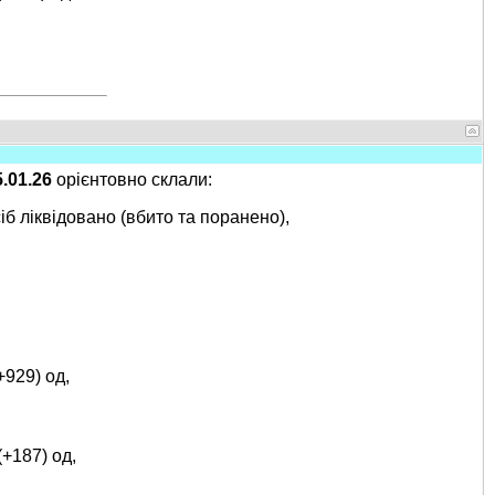
5.01.26
орієнтовно склали:
іб ліквідовано (вбито та поранено),
+929) од,
(+187) од,