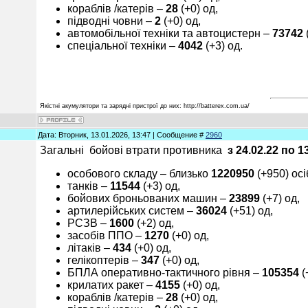
кораблів /катерів ‒
28
(+0) од,
підводні човни –
2
(+0) од,
автомобільної техніки та автоцистерн –
7
3
742
спеціальної техніки ‒
40
42
(+3) од.
Якістні акумулятори та зарядні пристрої до них: http://batterex.com.ua/
Дата: Вторник, 13.01.2026, 13:47 | Сообщение #
2960
Загальні бойові втрати противника
з 24.02.22 по
1
особового складу ‒ близько
1
2
20
95
0
(+950) осі
танків ‒
11
5
4
4
(+3) од,
бойових броньованих машин ‒
23
8
9
9
(+7) од,
артилерійських систем –
3
6024
(+51) од,
РСЗВ –
1
600
(+2) од,
засобів ППО ‒
12
70
(+0) од,
літаків –
4
3
4
(+0) од,
гелікоптерів –
347
(+0) од,
БПЛА оперативно-тактичного рівня –
105354
(
крилатих ракет ‒
4
1
55
(+0) од,
кораблів /катерів ‒
28
(+0) од,