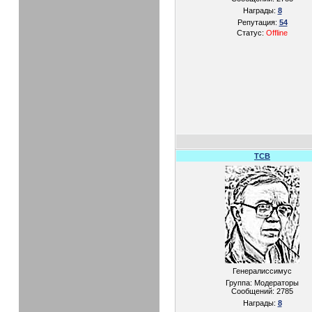
Награды:
8
Репутация:
54
Статус:
Offline
TCB
Генералиссимус
Группа: Модераторы
Сообщений:
2785
Награды:
8