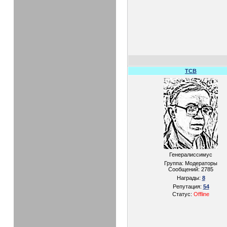
TCB
Генералиссимус
Группа: Модераторы
Сообщений:
2785
Награды:
8
Репутация:
54
Статус:
Offline