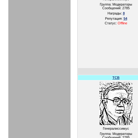
Группа: Модераторы
Сообщений:
2785
Награды:
8
Репутация:
54
Статус:
Offline
TCB
Генералиссимус
Группа: Модераторы
Сообщений:
2785