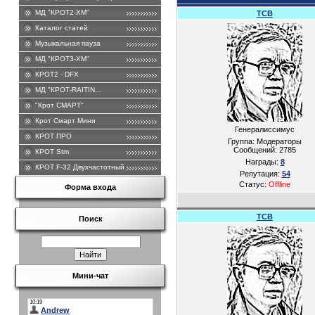
МД "КРОТ2-ХМ"
TCB
Каталог статей
Музыкальная пауза
МД "КРОТ3-ХМ"
КРОТ2 - DFХ
МД "КРОТ-RAITIN...
"Крот СМАРТ"
Крот Смарт Мини
Генералиссимус
КРОТ ПРО
Группа: Модераторы
Сообщений:
2785
КРОТ Stm
Награды:
8
КРОТ F-32 Двухчастотный .
Репутация:
54
Статус:
Offline
Форма входа
TCB
Поиск
Мини-чат