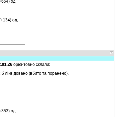
+654) од,
(+134) од,
2.01.26
орієнтовно склали:
іб ліквідовано (вбито та поранено),
+353) од,