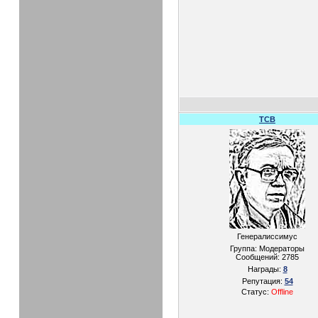
TCB
Генералиссимус
Группа: Модераторы
Сообщений:
2785
Награды:
8
Репутация:
54
Статус:
Offline