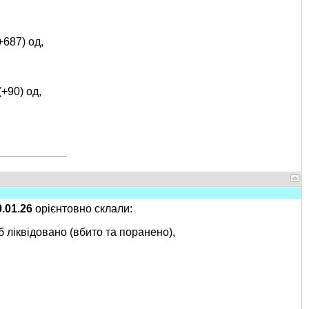
+687) од,
(+90) од,
0.01.26
орієнтовно склали:
б ліквідовано (вбито та поранено),