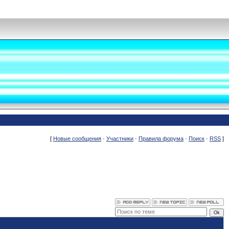
[
Новые сообщения
·
Участники
·
Правила форума
·
Поиск
·
RSS
]