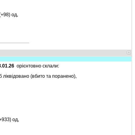
(+98) од,
3
.01.26
орієнтовно склали:
б ліквідовано (вбито та поранено),
+933) од,