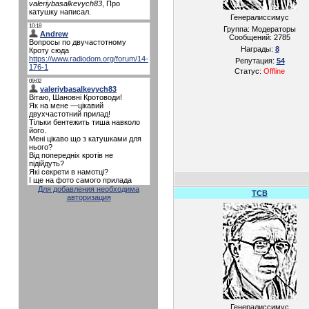
Генералиссимус
Группа: Модераторы
Сообщений:
2785
Награды:
8
Репутация:
54
Статус:
Offline
Для добавления необходима
TCB
авторизация
Генералиссимус