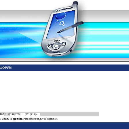
- ФОРУМ
198
197
199
200
…
211
212
»
»
Вести с фронта
(Что происходит в Украине)