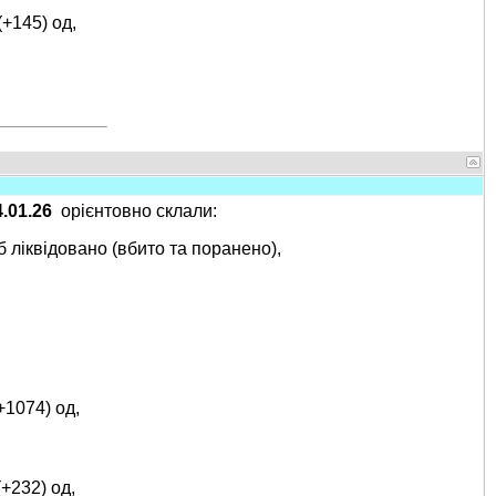
(+145) од,
4
.01.26
орієнтовно склали:
б ліквідовано (вбито та поранено),
+1074) од,
+232) од,