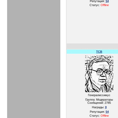
Репутация:
54
Статус:
Offline
TCB
Генералиссимус
Группа: Модераторы
Сообщений:
2785
Награды:
8
Репутация:
54
Статус:
Offline