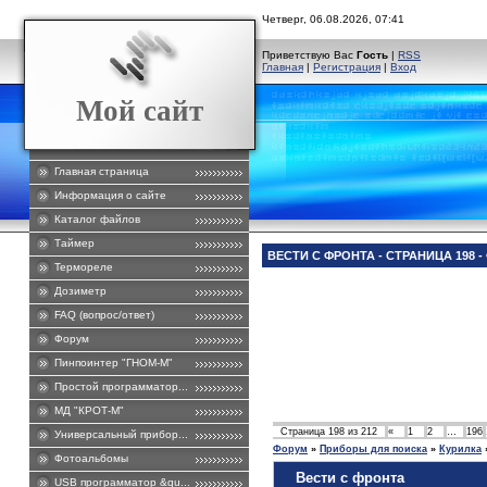
Четверг, 06.08.2026, 07:41
Приветствую Вас
Гость
|
RSS
Главная
|
Регистрация
|
Вход
Мой сайт
Главная страница
Информация о сайте
Каталог файлов
Таймер
ВЕСТИ С ФРОНТА - СТРАНИЦА 198 
Термореле
Дозиметр
FAQ (вопрос/ответ)
Форум
Пинпоинтер "ГНОМ-М"
Простой программатор...
МД "КРОТ-М"
Страница
198
из
212
«
1
2
…
196
Универсальный прибор...
Форум
»
Приборы для поиска
»
Курилка
Фотоальбомы
Вести с фронта
USB программатор &qu...