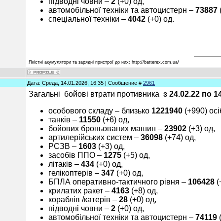
підводні човни –
2
(+0) од,
автомобільної техніки та автоцистерн –
7
3887
спеціальної техніки ‒
40
42
(+0) од.
Якістні акумулятори та зарядні пристрої до них: http://batterex.com.ua/
Дата: Среда, 14.01.2026, 16:35 | Сообщение #
2961
Загальні бойові втрати противника
з 24.02.22 по
1
особового складу ‒ близько
1
2
2
194
0
(+990) осі
танків ‒
11
550
(+6) од,
бойових броньованих машин ‒
23
902
(+3) од,
артилерійських систем –
3
6098
(+74) од,
РСЗВ –
1
603
(+3) од,
засобів ППО ‒
12
7
5
(+5) од,
літаків –
4
3
4
(+0) од,
гелікоптерів –
347
(+0) од,
БПЛА оперативно-тактичного рівня –
106428
(
крилатих ракет ‒
4
163
(+8) од,
кораблів /катерів ‒
28
(+0) од,
підводні човни –
2
(+0) од,
автомобільної техніки та автоцистерн –
7
4119
(