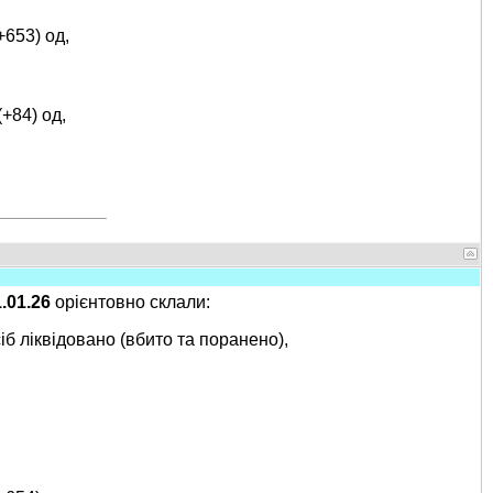
+653) од,
(+84) од,
1.01.26
орієнтовно склали:
іб ліквідовано (вбито та поранено),