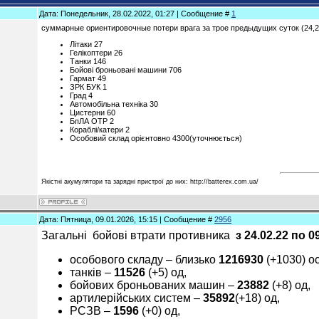
Дата: Понедельник, 28.02.2022, 01:27 | Сообщение #
1
суммарные ориентировочные потери врага за трое предыдущих суток (24,2
Літаки 27
Гелікоптери 26
Танки 146
Бойові броньовані машини 706
Гармат 49
ЗРК БУК 1
Град 4
Автомобільна техніка 30
Цистерни 60
БпЛА ОТР 2
Кораблі/катери 2
Особовий склад орієнтовно 4300(уточнюється)
Якістні акумулятори та зарядні пристрої до них: http://batterex.com.ua/
Дата: Пятница, 09.01.2026, 15:15 | Сообщение #
2956
Загальні бойові втрати противника
з 24.02.22 по
0
особового складу ‒ близько
1
21
6930
(+1030) ос
танків ‒
11
5
2
6
(+5) од,
бойових броньованих машин ‒
23
8
82
(+8) од,
артилерійських систем –
3
58
92
(+18) од,
РСЗВ –
1
5
9
6
(+0) од,