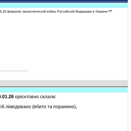
5,26 февраля) захватнической войны Российской Федерации в Украине.
***
9.01.26
орієнтовно склали:
іб ліквідовано (вбито та поранено),